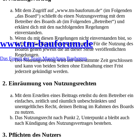
Mit dem Zugriff auf „www.tm-bauforum.de“ (im Folgenden
„das Board“) schließt du einen Nutzungsvertrag mit dem
Betreiber des Boards ab (im Folgenden „Betreiber“) und
erklärst dich mit den nachfolgenden Regelungen
einverstanden.
Wenn du mit diesen Regelungen nicht einverstanden bist, so
www.tm-bauforum.de
darfst du das Board nicht weiter nutzen. Für die Nutzung des
Boards gelten jeweils die an dieser Stelle veröffentlichten
Regelungen.
Das Forum der Team Massivhaus Bauherren
Der Nutzungsvertrag wird auf unbestimmte Zeit geschlossen
und kann von beiden Seiten ohne Einhaltung einer Frist
jederzeit gekündigt werden.
2. Einräumung von Nutzungsrechten
Mit dem Erstellen eines Beitrags erteilst du dem Betreiber ein
einfaches, zeitlich und räumlich unbeschränktes und
unentgeltliches Recht, deinen Beitrag im Rahmen des Boards
zu nutzen.
Das Nutzungsrecht nach Punkt 2, Unterpunkt a bleibt auch
nach Kündigung des Nutzungsvertrages bestehen.
3. Pflichten des Nutzers