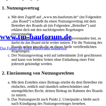
1. Nutzungsvertrag
Mit dem Zugriff auf „www.tm-bauforum.de“ (im Folgenden
„das Board“) schließt du einen Nutzungsvertrag mit dem
Betreiber des Boards ab (im Folgenden „Betreiber“) und
erklärst dich mit den nachfolgenden Regelungen
einverstanden.
www.tm-bauforum.de
Wenn du mit diesen Regelungen nicht einverstanden bist, so
darfst du das Board nicht weiter nutzen. Für die Nutzung des
Boards gelten jeweils die an dieser Stelle veröffentlichten
Das Forum der Team Massivhaus Bauherren
Regelungen.
Der Nutzungsvertrag wird auf unbestimmte Zeit geschlossen
und kann von beiden Seiten ohne Einhaltung einer Frist
jederzeit gekündigt werden.
2. Einräumung von Nutzungsrechten
Mit dem Erstellen eines Beitrags erteilst du dem Betreiber ein
einfaches, zeitlich und räumlich unbeschränktes und
unentgeltliches Recht, deinen Beitrag im Rahmen des Boards
zu nutzen.
Das Nutzungsrecht nach Punkt 2, Unterpunkt a bleibt auch
nach Kündigung des Nutzungsvertrages bestehen.