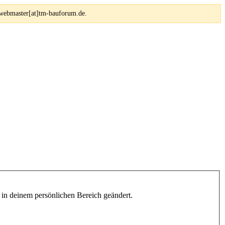
 webmaster[at]tm-bauforum.de.
h in deinem persönlichen Bereich geändert.