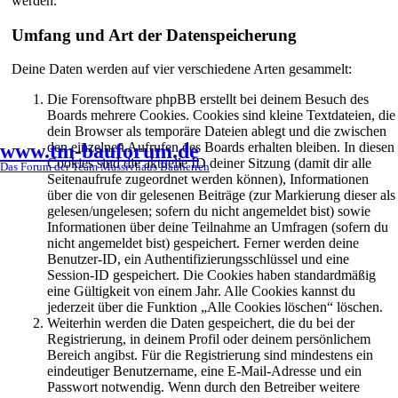
werden.
Umfang und Art der Datenspeicherung
Deine Daten werden auf vier verschiedene Arten gesammelt:
Die Forensoftware phpBB erstellt bei deinem Besuch des
Boards mehrere Cookies. Cookies sind kleine Textdateien, die
dein Browser als temporäre Dateien ablegt und die zwischen
www.tm-bauforum.de
den einzelnen Aufrufen des Boards erhalten bleiben. In diesen
Cookies sind die aktuelle ID deiner Sitzung (damit dir alle
Das Forum der Team Massivhaus Bauherren
Seitenaufrufe zugeordnet werden können), Informationen
über die von dir gelesenen Beiträge (zur Markierung dieser als
gelesen/ungelesen; sofern du nicht angemeldet bist) sowie
Informationen über deine Teilnahme an Umfragen (sofern du
nicht angemeldet bist) gespeichert. Ferner werden deine
Benutzer-ID, ein Authentifizierungsschlüssel und eine
Session-ID gespeichert. Die Cookies haben standardmäßig
eine Gültigkeit von einem Jahr. Alle Cookies kannst du
jederzeit über die Funktion „Alle Cookies löschen“ löschen.
Weiterhin werden die Daten gespeichert, die du bei der
Registrierung, in deinem Profil oder deinem persönlichem
Bereich angibst. Für die Registrierung sind mindestens ein
eindeutiger Benutzername, eine E-Mail-Adresse und ein
Passwort notwendig. Wenn durch den Betreiber weitere