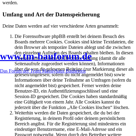
werden.
Umfang und Art der Datenspeicherung
Deine Daten werden auf vier verschiedene Arten gesammelt:
Die Forensoftware phpBB erstellt bei deinem Besuch des
Boards mehrere Cookies. Cookies sind kleine Textdateien, die
dein Browser als temporäre Dateien ablegt und die zwischen
den einzelnen Aufrufen des Boards erhalten bleiben. In diesen
www.tm-bauforum.de
Cookies sind die aktuelle ID deiner Sitzung (damit dir alle
Seitenaufrufe zugeordnet werden können), Informationen
über die von dir gelesenen Beiträge (zur Markierung dieser als
Das Forum der Team Massivhaus Bauherren
gelesen/ungelesen; sofern du nicht angemeldet bist) sowie
Informationen über deine Teilnahme an Umfragen (sofern du
nicht angemeldet bist) gespeichert. Ferner werden deine
Benutzer-ID, ein Authentifizierungsschlüssel und eine
Session-ID gespeichert. Die Cookies haben standardmäßig
eine Gültigkeit von einem Jahr. Alle Cookies kannst du
jederzeit über die Funktion „Alle Cookies löschen“ löschen.
Weiterhin werden die Daten gespeichert, die du bei der
Registrierung, in deinem Profil oder deinem persönlichem
Bereich angibst. Für die Registrierung sind mindestens ein
eindeutiger Benutzername, eine E-Mail-Adresse und ein
Passwort notwendig. Wenn durch den Betreiber weitere