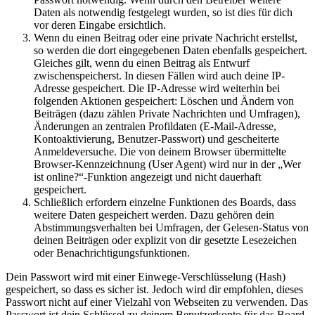
Daten als notwendig festgelegt wurden, so ist dies für dich
vor deren Eingabe ersichtlich.
Wenn du einen Beitrag oder eine private Nachricht erstellst,
so werden die dort eingegebenen Daten ebenfalls gespeichert.
Gleiches gilt, wenn du einen Beitrag als Entwurf
zwischenspeicherst. In diesen Fällen wird auch deine IP-
Adresse gespeichert. Die IP-Adresse wird weiterhin bei
folgenden Aktionen gespeichert: Löschen und Ändern von
Beiträgen (dazu zählen Private Nachrichten und Umfragen),
Änderungen an zentralen Profildaten (E-Mail-Adresse,
Kontoaktivierung, Benutzer-Passwort) und gescheiterte
Anmeldeversuche. Die von deinem Browser übermittelte
Browser-Kennzeichnung (User Agent) wird nur in der „Wer
ist online?“-Funktion angezeigt und nicht dauerhaft
gespeichert.
Schließlich erfordern einzelne Funktionen des Boards, dass
weitere Daten gespeichert werden. Dazu gehören dein
Abstimmungsverhalten bei Umfragen, der Gelesen-Status von
deinen Beiträgen oder explizit von dir gesetzte Lesezeichen
oder Benachrichtigungsfunktionen.
Dein Passwort wird mit einer Einwege-Verschlüsselung (Hash)
gespeichert, so dass es sicher ist. Jedoch wird dir empfohlen, dieses
Passwort nicht auf einer Vielzahl von Webseiten zu verwenden. Das
Passwort ist dein Schlüssel zu deinem Benutzerkonto für das Board,