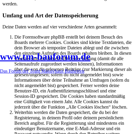
werden.
Umfang und Art der Datenspeicherung
Deine Daten werden auf vier verschiedene Arten gesammelt:
Die Forensoftware phpBB erstellt bei deinem Besuch des
Boards mehrere Cookies. Cookies sind kleine Textdateien, die
dein Browser als temporäre Dateien ablegt und die zwischen
den einzelnen Aufrufen des Boards erhalten bleiben. In diesen
www.tm-bauforum.de
Cookies sind die aktuelle ID deiner Sitzung (damit dir alle
Seitenaufrufe zugeordnet werden können), Informationen
über die von dir gelesenen Beiträge (zur Markierung dieser als
Das Forum der Team Massivhaus Bauherren
gelesen/ungelesen; sofern du nicht angemeldet bist) sowie
Informationen über deine Teilnahme an Umfragen (sofern du
nicht angemeldet bist) gespeichert. Ferner werden deine
Benutzer-ID, ein Authentifizierungsschlüssel und eine
Session-ID gespeichert. Die Cookies haben standardmäßig
eine Gültigkeit von einem Jahr. Alle Cookies kannst du
jederzeit über die Funktion „Alle Cookies löschen“ löschen.
Weiterhin werden die Daten gespeichert, die du bei der
Registrierung, in deinem Profil oder deinem persönlichem
Bereich angibst. Für die Registrierung sind mindestens ein
eindeutiger Benutzername, eine E-Mail-Adresse und ein
Passwort notwendig. Wenn durch den Betreiber weitere