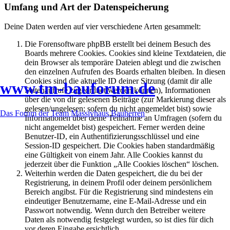
Umfang und Art der Datenspeicherung
Deine Daten werden auf vier verschiedene Arten gesammelt:
Die Forensoftware phpBB erstellt bei deinem Besuch des
Boards mehrere Cookies. Cookies sind kleine Textdateien, die
dein Browser als temporäre Dateien ablegt und die zwischen
den einzelnen Aufrufen des Boards erhalten bleiben. In diesen
Cookies sind die aktuelle ID deiner Sitzung (damit dir alle
www.tm-bauforum.de
Seitenaufrufe zugeordnet werden können), Informationen
über die von dir gelesenen Beiträge (zur Markierung dieser als
gelesen/ungelesen; sofern du nicht angemeldet bist) sowie
Das Forum der Team Massivhaus Bauherren
Informationen über deine Teilnahme an Umfragen (sofern du
nicht angemeldet bist) gespeichert. Ferner werden deine
Benutzer-ID, ein Authentifizierungsschlüssel und eine
Session-ID gespeichert. Die Cookies haben standardmäßig
eine Gültigkeit von einem Jahr. Alle Cookies kannst du
jederzeit über die Funktion „Alle Cookies löschen“ löschen.
Weiterhin werden die Daten gespeichert, die du bei der
Registrierung, in deinem Profil oder deinem persönlichem
Bereich angibst. Für die Registrierung sind mindestens ein
eindeutiger Benutzername, eine E-Mail-Adresse und ein
Passwort notwendig. Wenn durch den Betreiber weitere
Daten als notwendig festgelegt wurden, so ist dies für dich
vor deren Eingabe ersichtlich.