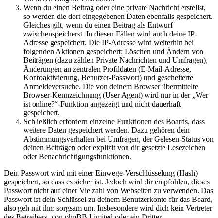
Wenn du einen Beitrag oder eine private Nachricht erstellst,
so werden die dort eingegebenen Daten ebenfalls gespeichert.
Gleiches gilt, wenn du einen Beitrag als Entwurf
zwischenspeicherst. In diesen Fällen wird auch deine IP-
Adresse gespeichert. Die IP-Adresse wird weiterhin bei
folgenden Aktionen gespeichert: Löschen und Ändern von
Beiträgen (dazu zählen Private Nachrichten und Umfragen),
Änderungen an zentralen Profildaten (E-Mail-Adresse,
Kontoaktivierung, Benutzer-Passwort) und gescheiterte
Anmeldeversuche. Die von deinem Browser übermittelte
Browser-Kennzeichnung (User Agent) wird nur in der „Wer
ist online?“-Funktion angezeigt und nicht dauerhaft
gespeichert.
Schließlich erfordern einzelne Funktionen des Boards, dass
weitere Daten gespeichert werden. Dazu gehören dein
Abstimmungsverhalten bei Umfragen, der Gelesen-Status von
deinen Beiträgen oder explizit von dir gesetzte Lesezeichen
oder Benachrichtigungsfunktionen.
Dein Passwort wird mit einer Einwege-Verschlüsselung (Hash)
gespeichert, so dass es sicher ist. Jedoch wird dir empfohlen, dieses
Passwort nicht auf einer Vielzahl von Webseiten zu verwenden. Das
Passwort ist dein Schlüssel zu deinem Benutzerkonto für das Board,
also geh mit ihm sorgsam um. Insbesondere wird dich kein Vertreter
des Betreibers, von phpBB Limited oder ein Dritter