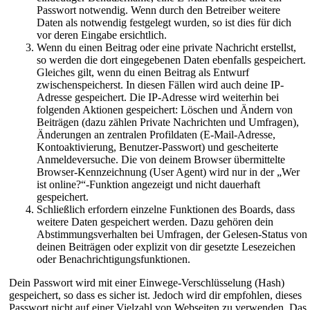
Passwort notwendig. Wenn durch den Betreiber weitere
Daten als notwendig festgelegt wurden, so ist dies für dich
vor deren Eingabe ersichtlich.
Wenn du einen Beitrag oder eine private Nachricht erstellst,
so werden die dort eingegebenen Daten ebenfalls gespeichert.
Gleiches gilt, wenn du einen Beitrag als Entwurf
zwischenspeicherst. In diesen Fällen wird auch deine IP-
Adresse gespeichert. Die IP-Adresse wird weiterhin bei
folgenden Aktionen gespeichert: Löschen und Ändern von
Beiträgen (dazu zählen Private Nachrichten und Umfragen),
Änderungen an zentralen Profildaten (E-Mail-Adresse,
Kontoaktivierung, Benutzer-Passwort) und gescheiterte
Anmeldeversuche. Die von deinem Browser übermittelte
Browser-Kennzeichnung (User Agent) wird nur in der „Wer
ist online?“-Funktion angezeigt und nicht dauerhaft
gespeichert.
Schließlich erfordern einzelne Funktionen des Boards, dass
weitere Daten gespeichert werden. Dazu gehören dein
Abstimmungsverhalten bei Umfragen, der Gelesen-Status von
deinen Beiträgen oder explizit von dir gesetzte Lesezeichen
oder Benachrichtigungsfunktionen.
Dein Passwort wird mit einer Einwege-Verschlüsselung (Hash)
gespeichert, so dass es sicher ist. Jedoch wird dir empfohlen, dieses
Passwort nicht auf einer Vielzahl von Webseiten zu verwenden. Das