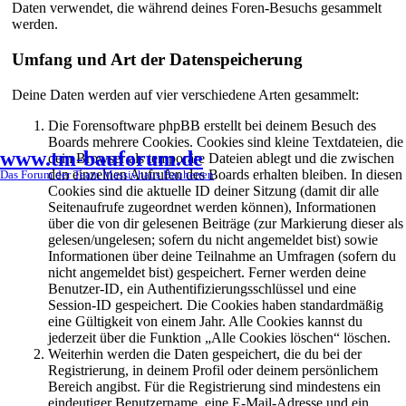
Daten verwendet, die während deines Foren-Besuchs gesammelt
werden.
Umfang und Art der Datenspeicherung
Deine Daten werden auf vier verschiedene Arten gesammelt:
Die Forensoftware phpBB erstellt bei deinem Besuch des
Boards mehrere Cookies. Cookies sind kleine Textdateien, die
www.tm-bauforum.de
dein Browser als temporäre Dateien ablegt und die zwischen
den einzelnen Aufrufen des Boards erhalten bleiben. In diesen
Das Forum der Team Massivhaus Bauherren
Cookies sind die aktuelle ID deiner Sitzung (damit dir alle
Seitenaufrufe zugeordnet werden können), Informationen
über die von dir gelesenen Beiträge (zur Markierung dieser als
gelesen/ungelesen; sofern du nicht angemeldet bist) sowie
Informationen über deine Teilnahme an Umfragen (sofern du
nicht angemeldet bist) gespeichert. Ferner werden deine
Benutzer-ID, ein Authentifizierungsschlüssel und eine
Session-ID gespeichert. Die Cookies haben standardmäßig
eine Gültigkeit von einem Jahr. Alle Cookies kannst du
jederzeit über die Funktion „Alle Cookies löschen“ löschen.
Weiterhin werden die Daten gespeichert, die du bei der
Registrierung, in deinem Profil oder deinem persönlichem
Bereich angibst. Für die Registrierung sind mindestens ein
eindeutiger Benutzername, eine E-Mail-Adresse und ein