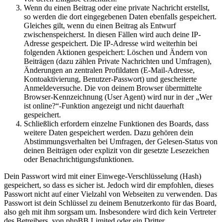
Wenn du einen Beitrag oder eine private Nachricht erstellst,
so werden die dort eingegebenen Daten ebenfalls gespeichert.
Gleiches gilt, wenn du einen Beitrag als Entwurf
zwischenspeicherst. In diesen Fällen wird auch deine IP-
Adresse gespeichert. Die IP-Adresse wird weiterhin bei
folgenden Aktionen gespeichert: Löschen und Ändern von
Beiträgen (dazu zählen Private Nachrichten und Umfragen),
Änderungen an zentralen Profildaten (E-Mail-Adresse,
Kontoaktivierung, Benutzer-Passwort) und gescheiterte
Anmeldeversuche. Die von deinem Browser übermittelte
Browser-Kennzeichnung (User Agent) wird nur in der „Wer
ist online?“-Funktion angezeigt und nicht dauerhaft
gespeichert.
Schließlich erfordern einzelne Funktionen des Boards, dass
weitere Daten gespeichert werden. Dazu gehören dein
Abstimmungsverhalten bei Umfragen, der Gelesen-Status von
deinen Beiträgen oder explizit von dir gesetzte Lesezeichen
oder Benachrichtigungsfunktionen.
Dein Passwort wird mit einer Einwege-Verschlüsselung (Hash)
gespeichert, so dass es sicher ist. Jedoch wird dir empfohlen, dieses
Passwort nicht auf einer Vielzahl von Webseiten zu verwenden. Das
Passwort ist dein Schlüssel zu deinem Benutzerkonto für das Board,
also geh mit ihm sorgsam um. Insbesondere wird dich kein Vertreter
des Betreibers, von phpBB Limited oder ein Dritter