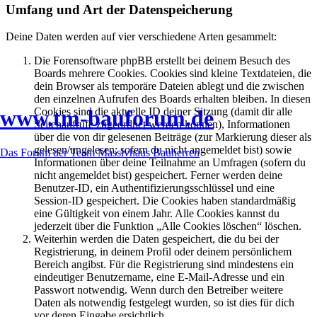
Umfang und Art der Datenspeicherung
Deine Daten werden auf vier verschiedene Arten gesammelt:
Die Forensoftware phpBB erstellt bei deinem Besuch des
Boards mehrere Cookies. Cookies sind kleine Textdateien, die
dein Browser als temporäre Dateien ablegt und die zwischen
den einzelnen Aufrufen des Boards erhalten bleiben. In diesen
www.tm-bauforum.de
Cookies sind die aktuelle ID deiner Sitzung (damit dir alle
Seitenaufrufe zugeordnet werden können), Informationen
über die von dir gelesenen Beiträge (zur Markierung dieser als
gelesen/ungelesen; sofern du nicht angemeldet bist) sowie
Das Forum der Team Massivhaus Bauherren
Informationen über deine Teilnahme an Umfragen (sofern du
nicht angemeldet bist) gespeichert. Ferner werden deine
Benutzer-ID, ein Authentifizierungsschlüssel und eine
Session-ID gespeichert. Die Cookies haben standardmäßig
eine Gültigkeit von einem Jahr. Alle Cookies kannst du
jederzeit über die Funktion „Alle Cookies löschen“ löschen.
Weiterhin werden die Daten gespeichert, die du bei der
Registrierung, in deinem Profil oder deinem persönlichem
Bereich angibst. Für die Registrierung sind mindestens ein
eindeutiger Benutzername, eine E-Mail-Adresse und ein
Passwort notwendig. Wenn durch den Betreiber weitere
Daten als notwendig festgelegt wurden, so ist dies für dich
vor deren Eingabe ersichtlich.