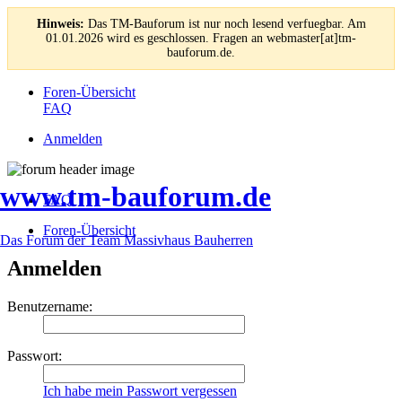
Hinweis:
Das TM-Bauforum ist nur noch lesend verfuegbar. Am
01.01.2026 wird es geschlossen. Fragen an webmaster[at]tm-
bauforum.de.
Foren-Übersicht
FAQ
Anmelden
www.tm-bauforum.de
FAQ
Foren-Übersicht
Das Forum der Team Massivhaus Bauherren
Anmelden
Benutzername:
Passwort:
Ich habe mein Passwort vergessen