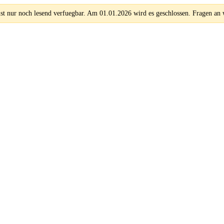
 nur noch lesend verfuegbar. Am 01.01.2026 wird es geschlossen. Fragen an