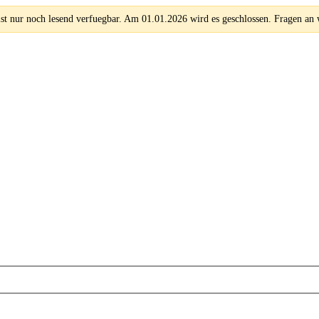
 nur noch lesend verfuegbar. Am 01.01.2026 wird es geschlossen. Fragen an