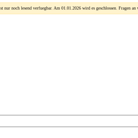
 nur noch lesend verfuegbar. Am 01.01.2026 wird es geschlossen. Fragen an