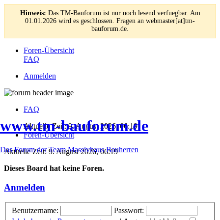
Hinweis:
Das TM-Bauforum ist nur noch lesend verfuegbar. Am
01.01.2026 wird es geschlossen. Fragen an webmaster[at]tm-
bauforum.de.
Foren-Übersicht
FAQ
Anmelden
FAQ
www.tm-bauforum.de
Aktuelle Zeit: 9. August 2026, 06:19
Foren-Übersicht
Das Forum der Team Massivhaus Bauherren
Aktuelle Zeit: 9. August 2026, 06:19
Dieses Board hat keine Foren.
Anmelden
Benutzername:
Passwort: