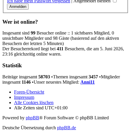
Ich habe mein Passwort vergessen
|
Angemeldet bleiben
Wer ist online?
Insgesamt sind
99
Besucher online :: 1 sichtbares Mitglied, 0
unsichtbare Mitglieder und 98 Gäste (basierend auf den aktiven
Besuchern der letzten 5 Minuten)
Der Besucherrekord liegt bei
411
Besuchern, die am 5. Juni 2026,
23:16 gleichzeitig online waren.
Statistik
Beiträge insgesamt
58703
•Themen insgesamt
3457
•Mitglieder
insgesamt
1146
•Unser neuestes Mitglied:
Anni11
Foren-Übersicht
Impressum
Alle Cookies löschen
Alle Zeiten sind
UTC+01:00
Powered by
phpBB
® Forum Software © phpBB Limited
Deutsche Übersetzung durch
phpBB.de