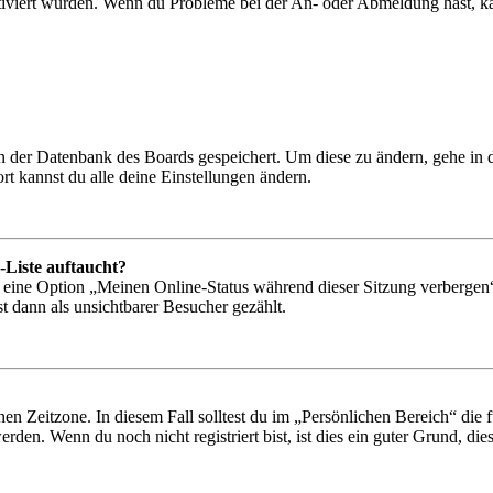
tiviert wurden. Wenn du Probleme bei der An- oder Abmeldung hast, ka
 in der Datenbank des Boards gespeichert. Um diese zu ändern, gehe in
t kannst du alle deine Einstellungen ändern.
-Liste auftaucht?
n eine Option „Meinen Online-Status während dieser Sitzung verbergen
t dann als unsichtbarer Besucher gezählt.
en Zeitzone. In diesem Fall solltest du im „Persönlichen Bereich“ die fü
den. Wenn du noch nicht registriert bist, ist dies ein guter Grund, dies 