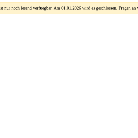
 nur noch lesend verfuegbar. Am 01.01.2026 wird es geschlossen. Fragen an