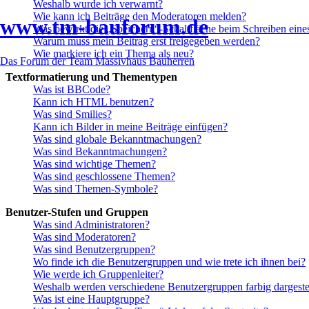
Weshalb wurde ich verwarnt?
Wie kann ich Beiträge den Moderatoren melden?
www.tm-bauforum.de
Was bewirkt die „Speichern“-Schaltfläche beim Schreiben eine
Warum muss mein Beitrag erst freigegeben werden?
Wie markiere ich ein Thema als neu?
Das Forum der Team Massivhaus Bauherren
Textformatierung und Thementypen
Was ist BBCode?
Kann ich HTML benutzen?
Was sind Smilies?
Kann ich Bilder in meine Beiträge einfügen?
Was sind globale Bekanntmachungen?
Was sind Bekanntmachungen?
Was sind wichtige Themen?
Was sind geschlossene Themen?
Was sind Themen-Symbole?
Benutzer-Stufen und Gruppen
Was sind Administratoren?
Was sind Moderatoren?
Was sind Benutzergruppen?
Wo finde ich die Benutzergruppen und wie trete ich ihnen bei?
Wie werde ich Gruppenleiter?
Weshalb werden verschiedene Benutzergruppen farbig dargestel
Was ist eine Hauptgruppe?