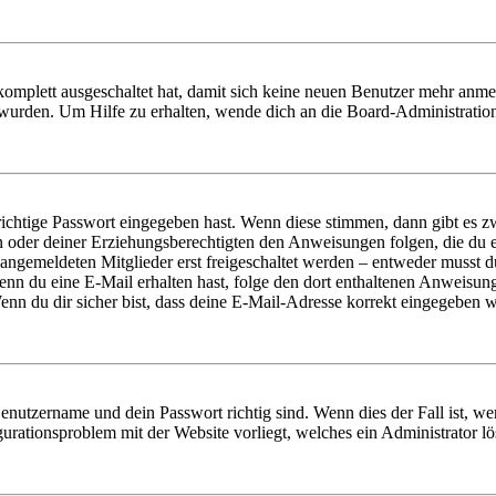
 komplett ausgeschaltet hat, damit sich keine neuen Benutzer mehr anm
 wurden. Um Hilfe zu erhalten, wende dich an die Board-Administratio
richtige Passwort eingegeben hast. Wenn diese stimmen, dann gibt es
ern oder deiner Erziehungsberechtigten den Anweisungen folgen, die du e
 angemeldeten Mitglieder erst freigeschaltet werden – entweder musst du
. Wenn du eine E-Mail erhalten hast, folge den dort enthaltenen Anweis
nn du dir sicher bist, dass deine E-Mail-Adresse korrekt eingegeben w
Benutzername und dein Passwort richtig sind. Wenn dies der Fall ist, w
igurationsproblem mit der Website vorliegt, welches ein Administrator l