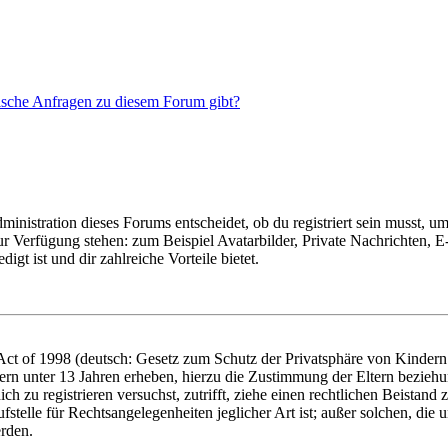
tische Anfragen zu diesem Forum gibt?
istration dieses Forums entscheidet, ob du registriert sein musst, um Be
zur Verfügung stehen: zum Beispiel Avatarbilder, Private Nachrichten, 
igt ist und dir zahlreiche Vorteile bietet.
t of 1998 (deutsch: Gesetz zum Schutz der Privatsphäre von Kindern i
ern unter 13 Jahren erheben, hierzu die Zustimmung der Eltern bezieh
dich zu registrieren versuchst, zutrifft, ziehe einen rechtlichen Beista
stelle für Rechtsangelegenheiten jeglicher Art ist; außer solchen, die
erden.