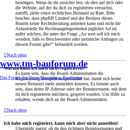
benötigen. Wenn du dir unsicher bist, ob dies auf dich oder
die Website, auf der du dich zu registrieren versuchst,
zutrifft, ziehe einen rechtlichen Beistand zu Rate. Bitte
beachte, dass phpBB Limited und der Besitzer dieses
Boards keine Rechtsberatung anbieten kann und nicht die
Anlaufstelle für Rechtsangelegenheiten jeglicher Art ist;
außer solchen, die unter der Frage „An wen soll ich mich
wenden, falls es Beschwerden oder juristische Anfragen zu
diesem Forum gibt?“ behandelt werden.
Nach oben
www.tm-bauforum.de
Warum kann ich mich nicht registrieren?
Es kann sein, dass die Board-Administration die
Das Forum der Team Massivhaus Bauherren
Registrierung komplett ausgeschaltet hat, damit sich keine
neuen Benutzer mehr anmelden können. Es könnte auch
sein, dass deine IP-Adresse oder der Benutzername, mit dem
du dich registrieren möchtest, gesperrt wurden. Um Hilfe zu
erhalten, wende dich an die Board-Administration.
Nach oben
Ich habe mich registriert, kann mich aber nicht anmelden!
Überprüfe zuerst, ob du den richtigen Benutzernamen und