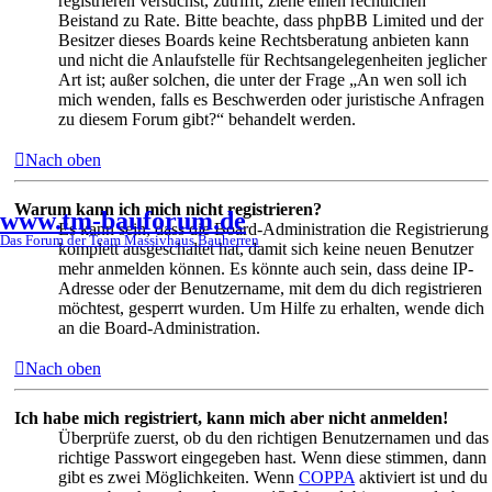
registrieren versuchst, zutrifft, ziehe einen rechtlichen
Beistand zu Rate. Bitte beachte, dass phpBB Limited und der
Besitzer dieses Boards keine Rechtsberatung anbieten kann
und nicht die Anlaufstelle für Rechtsangelegenheiten jeglicher
Art ist; außer solchen, die unter der Frage „An wen soll ich
mich wenden, falls es Beschwerden oder juristische Anfragen
zu diesem Forum gibt?“ behandelt werden.
Nach oben
Warum kann ich mich nicht registrieren?
www.tm-bauforum.de
Es kann sein, dass die Board-Administration die Registrierung
Das Forum der Team Massivhaus Bauherren
komplett ausgeschaltet hat, damit sich keine neuen Benutzer
mehr anmelden können. Es könnte auch sein, dass deine IP-
Adresse oder der Benutzername, mit dem du dich registrieren
möchtest, gesperrt wurden. Um Hilfe zu erhalten, wende dich
an die Board-Administration.
Nach oben
Ich habe mich registriert, kann mich aber nicht anmelden!
Überprüfe zuerst, ob du den richtigen Benutzernamen und das
richtige Passwort eingegeben hast. Wenn diese stimmen, dann
gibt es zwei Möglichkeiten. Wenn
COPPA
aktiviert ist und du