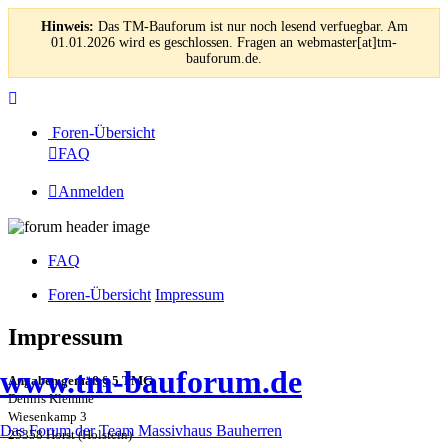
Hinweis:
Das TM-Bauforum ist nur noch lesend verfuegbar. Am
01.01.2026 wird es geschlossen. Fragen an webmaster[at]tm-
bauforum.de.
Foren-Übersicht
FAQ
Anmelden
FAQ
Foren-Übersicht
Impressum
Impressum
www.tm-bauforum.de
Angaben gemäß § 5 TMG
Dennis Klemme
Wiesenkamp 3
Das Forum der Team Massivhaus Bauherren
25358 Horst (Holstein)