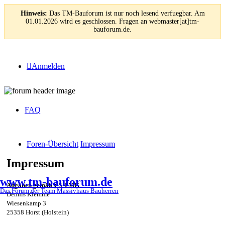
Hinweis:
Das TM-Bauforum ist nur noch lesend verfuegbar. Am
01.01.2026 wird es geschlossen. Fragen an webmaster[at]tm-
bauforum.de.
Anmelden
FAQ
Foren-Übersicht
Impressum
Impressum
www.tm-bauforum.de
Angaben gemäß § 5 TMG
Das Forum der Team Massivhaus Bauherren
Dennis Klemme
Wiesenkamp 3
25358 Horst (Holstein)